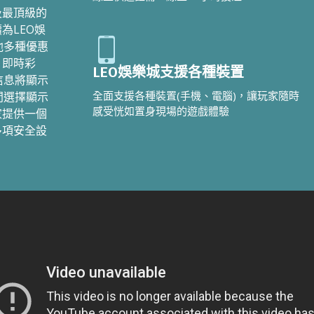
及最頂級的
為LEO娛
他多種優惠
、即時彩
LEO娛樂城支援各種裝置
信息將顯示
全面支援各種裝置(手機、電腦)，讓玩家隨時
間選擇顯示
感受恍如置身現場的遊戲體驗
家提供一個
多項安全設