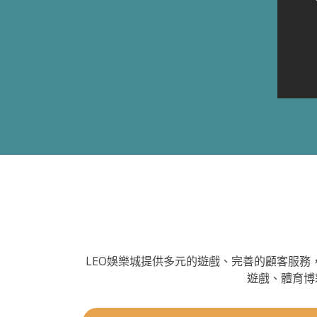
LEO娛樂城提供多元的遊戲、完善的顧客服
遊戲、體育博