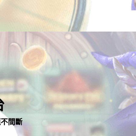
台
題不間斷