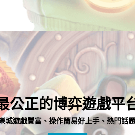
最公正的博弈遊戲平
娛樂城遊戲豐富、操作簡易好上手、熱門話