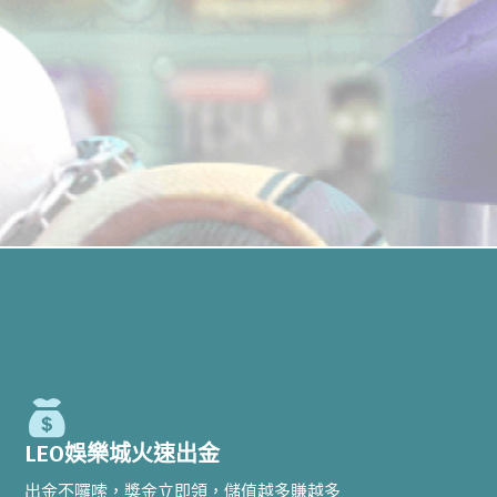
LEO娛樂城火速出金
出金不囉嗦，獎金立即領，儲值越多賺越多