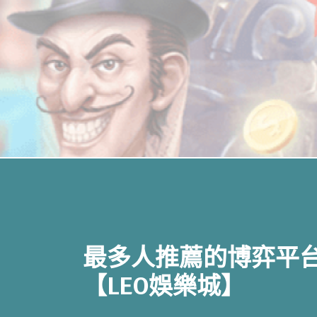
最多人推薦的博弈平
【LEO娛樂城】